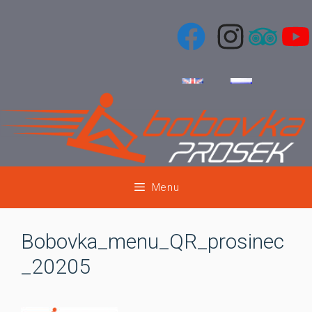
Přeskočit
na
obsah
Menu
Bobovka_menu_QR_prosinec
_20205