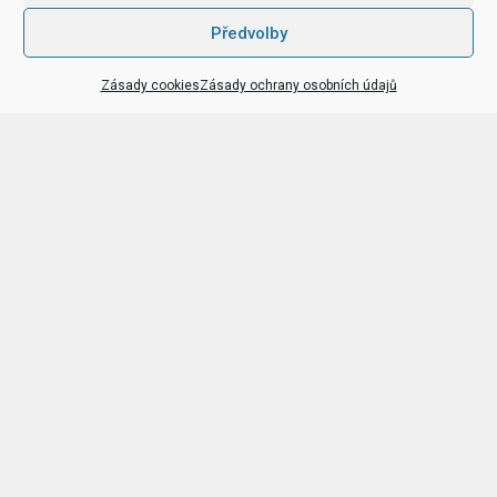
Předvolby
Zásady cookies
Zásady ochrany osobních údajů
Kam na akce
v Praze i jinde
Hrady a zámky, rozhledny, cyklotrasy a další
tipy
na výlety