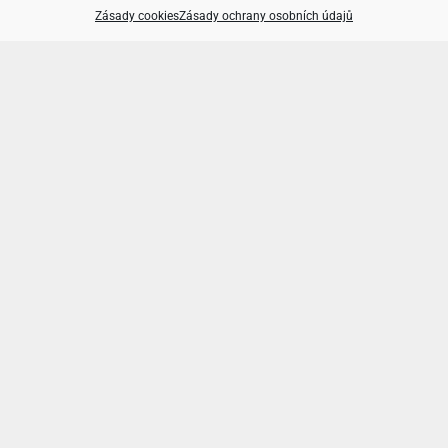
Zásady cookies
Zásady ochrany osobních údajů
Kam na akce
v Praze i jinde
Hrady a zámky, rozhledny, cyklotrasy a další
tipy
na výlety