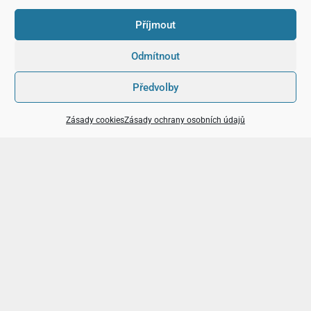
Příjmout
Odmítnout
Předvolby
Zásady cookies
Zásady ochrany osobních údajů
Kam na akce
v Praze i jinde