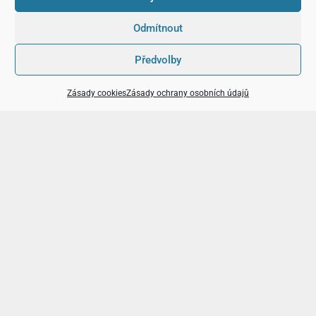
Odmítnout
Předvolby
Zásady cookies
Zásady ochrany osobních údajů
Kam na akce
v Praze i jinde
Hrady a zámky, rozhledny, cyklotrasy a další
tipy