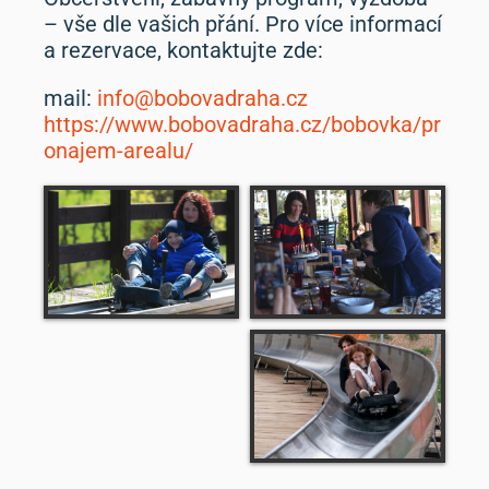
– vše dle vašich přání. Pro více informací
a rezervace, kontaktujte zde:
mail:
info@bobovadraha.cz
https://www.bobovadraha.cz/bobovka/pr
onajem-arealu/