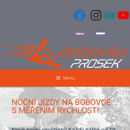
Menu
NOČNÍ JÍZDY NA BOBOVCE
S MĚŘENÍM RYCHLOSTI
Nové noční osvětlení! Každý pátek od 19