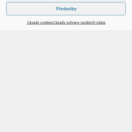
Předvolby
Zásady cookies
Zásady ochrany osobních údajů
Kam na akce
v Praze i jinde
Hrady a zámky, rozhledny, cyklotrasy a další
tipy
na výlety