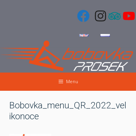
Přeskočit
na
obsah
Menu
Bobovka_menu_QR_2022_vel
ikonoce