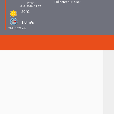
Fullscreen -> click
Praha
8. 8. 2026, 22:27
20°C
1.8 m/s
Tlak: 1021 mb