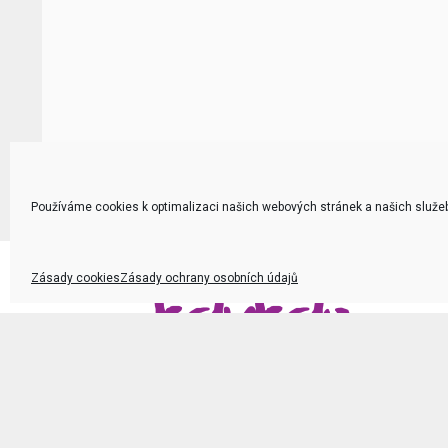
Používáme cookies k optimalizaci našich webových stránek a našich služe
Zásady cookies
Zásady ochrany osobních údajů
Kam na akce
v Praze i jinde