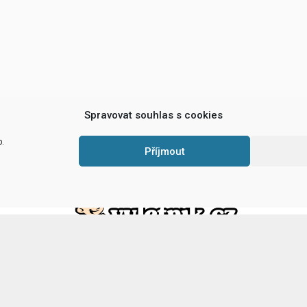
Spravovat souhlas s cookies
b.
Příjmout
Hrady a zámky, rozhledny, cyklotrasy a další
tipy na
výlety