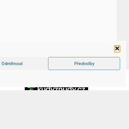
Odmítnout
Předvolby
Kudyznudy.cz –
tipy na výlet