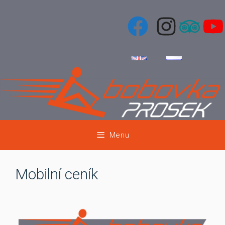
Přeskočit
na
obsah
Menu
Mobilní ceník