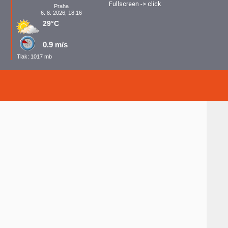
Fullscreen -> click
Praha
6. 8. 2026, 18:16
29°C
0.9 m/s
Tlak: 1017 mb