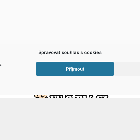
Spravovat souhlas s cookies
b.
Příjmout
Hrady a zámky, rozhledny, cyklotrasy a další
tipy na
výlety