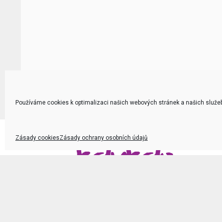
Používáme cookies k optimalizaci našich webových stránek a našich služe
Zásady cookies
Zásady ochrany osobních údajů
Kam na akce
v Praze i jinde