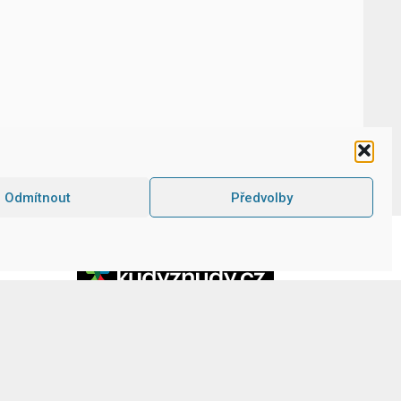
Odmítnout
Předvolby
Kudyznudy.cz –
tipy na výlet