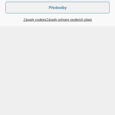
Předvolby
Zásady cookies
Zásady ochrany osobních údajů
Kam na akce
v Praze i jinde
Hrady a zámky, rozhledny, cyklotrasy a další
tipy
na výlety