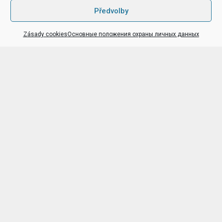
Předvolby
Zásady cookies
Основные положения охраны личных данных
Kam na akce
v Praze i jinde
Hrady a zámky, rozhledny, cyklotrasy a další
tipy
na výlety